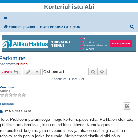
Korteriühistu Abi
O
Foorumi pealeht
KORTERIÜHISTU
MUU
t
s
i
Parkimine
Moderaator:
Heino
Otsi
Täiendatud otsin
Vasta
2 postitust •
1
. leht
1
-st
Anneliisa
Üüriline
Parkimine
P
27 Mär 2017 16:07
o
s
Tere. Probleem parkimisega - nagu kortermajades ikka. Parkla on olematu,
t
põhiliselt mudamülgas, kuhu autod kinni jäävad. Kuna kogume
i
t
remondifondi kogu maja renoveerimiseks ja raha on seal niigi napilt, ei
u
tahaks seda parkla jaoks kasutada. Aktiivsemad elanikud olid nõus
s