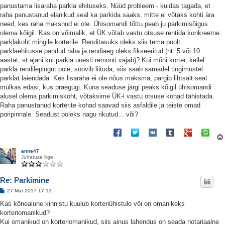
panustama lisaraha parkla ehituseks. Nüüd probleem - kuidas tagada, et
raha panustanud elanikud seal ka parkida saaks, mitte ei võtaks kohti ära
need, kes raha maksnud ei ole. Ühisomandi tõttu peab ju parkimisõigus
olema kõigil. Kas on võimalik, et ÜK võtab vastu otsuse rentida konkreetne
parklakoht mingile korterile. Renditasuks oleks siis tema poolt
parklaehitusse pandud raha ja rendiaeg oleks fikseeritud (nt. 5 või 10
aastat, st ajani kui parkla uuesti remonti vajab)? Kui mõni korter, kellel
parkla rendilepingut pole, soovib liituda, siis saab samadel tingimustel
parklat laiendada. Kes lisaraha ei ole nõus maksma, pargib lihtsalt seal
mülkas edasi, kus praegugi. Kuna seaduse järgi peaks kõigil ühisomandi
alusel olema parkimiskoht, võtaksime ÜK-l vastu otsuse kohad tähistada.
Raha panustanud korterite kohad saavad siis asfaldile ja teiste omad
poripinnale. Seadust poleks nagu rikutud... või?
anne47
Juhatuse liige
Re: Parkimine
P
27 Mär 2017 17:13
o
s
Kas kõnealune kinnistu kuulub korteriühistule või on omanikeks
t
korteriomanikud?
i
t
Kui omanikud on korteriomanikud, siis ainus lahendus on seada notariaalne