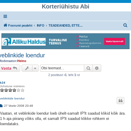
Korteriühistu Abi
O
Foorumi pealeht
INFO
TEADEANDED, ETTEPANEKUD JA SOOVITUSED
t
s
i
veblinkide loendur
Moderaator:
Heino
Otsi
Täiendatud otsin
Vasta
2 postitust •
1
. leht
1
-st
k24
Juhatuse esimees
veblinkide loendur
P
27 Veebr 2008 20:48
o
s
Vaatan, et veblinkide loendur loeb ühelt-samalt IP'lt saadud klikid kõik ära.
t
1 h aja piirang võiks olla, et samalt IP'lt saadud klikke rohkem ei
i
t
loendataks.
u
s