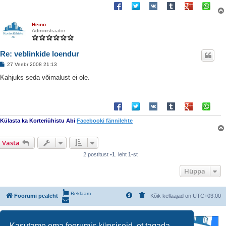
Heino
Administraator
Re: veblinkide loendur
P
27 Veebr 2008 21:13
o
s
Kahjuks seda võimalust ei ole.
t
i
t
u
s
Külasta ka Korteriühistu Abi
Facebooki fännilehte
Vasta
2 postitust •
1
. leht
1
-st
Hüppa
Reklaam
Foorumi pealeht
Kõik kellaajad on
UTC+03:00
Kasutame oma foorumis küpsiseid, et tagada