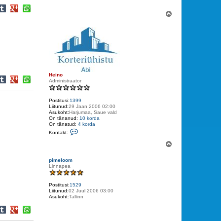
Ü
l
e
s
Heino
Administraator
Postitusi:
1399
Liitunud:
29 Jaan 2006 02:00
Asukoht:
Harjumaa, Saue vald
On tänanud:
10 korda
On tänatud:
4 korda
V
Kontakt:
õ
t
Ü
a
l
ü
e
h
pimeloom
s
e
Linnapea
n
d
u
Postitusi:
1529
s
Liitunud:
02 Juul 2006 03:00
t
Asukoht:
Tallinn
H
e
i
n