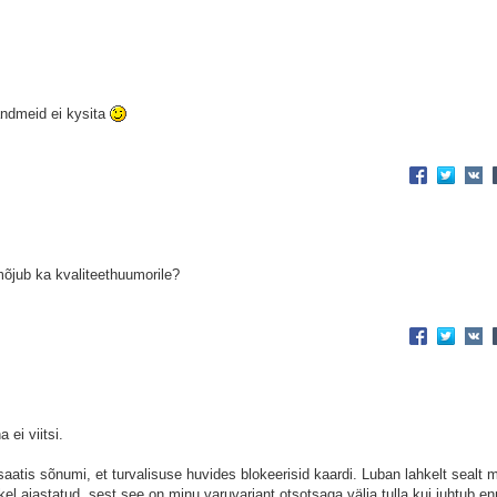
i andmeid ei kysita
õjub ka kvaliteethuumorile?
 ei viitsi.
 saatis sõnumi, et turvalisuse huvides blokeerisid kaardi. Luban lahkelt sealt
tkel ajastatud, sest see on minu varuvariant otsotsaga välja tulla kui juhtub e