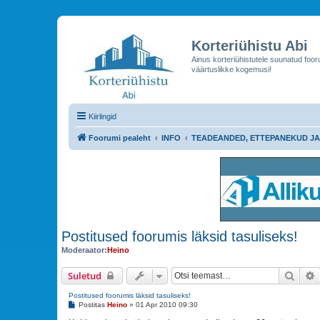
Korteriühistu Abi
Ainus korteriühistutele suunatud foo
väärtuslikke kogemusi!
Kiirlingid
Foorumi pealeht
INFO
TEADEANDED, ETTEPANEKUD JA
Postitused foorumis läksid tasuliseks!
Moderaator:
Heino
Otsi
Suletud
Postitused foorumis läksid tasuliseks!
P
Postitas
Heino
»
01 Apr 2010 09:30
o