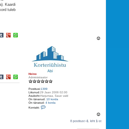
a). Kaardi
kord tuleb
Ü
l
e
s
Heino
Administraator
Postitusi:
1399
Liitunud:
29 Jaan 2006 02:00
Asukoht:
Harjumaa, Saue vald
On tänanud:
10 korda
On tänatud:
4 korda
V
Kontakt:
õ
t
Ü
a
l
ü
8 postitust •
1
. leht
1
-st
e
h
s
e