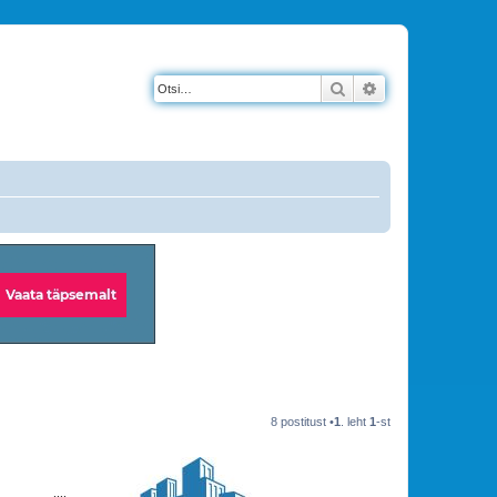
Otsi
Täiendatud otsin
8 postitust •
1
. leht
1
-st