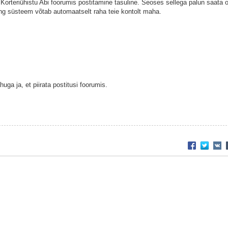
 Korteriühistu Abi foorumis postitamine tasuline. Seoses sellega palun saata o
ing süsteem võtab automaatselt raha teie kontolt maha.
a ja, et piirata postitusi foorumis.