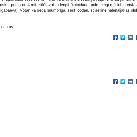
ki - peres on 4 mittetöötavat tudengit ülalpidada, pole mingi mõttetu laristaj
algapäeva). Võtan ka seda huumoriga, sest loodan, st selline halenaljakas olu
 nähtus.