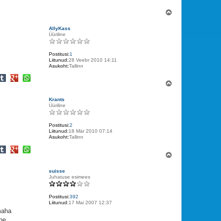
o
Ü
l
e
AllyKass
s
Üüriline
Postitusi:
1
Liitunud:
28 Veebr 2010 14:11
Asukoht:
Tallinn
Ü
l
e
Krants
s
Üüriline
Postitusi:
2
Liitunud:
18 Mär 2010 07:14
Asukoht:
Tallinn
Ü
l
e
suisse
s
Juhatuse esimees
Postitusi:
392
Liitunud:
17 Mai 2007 12:37
 maha
nne