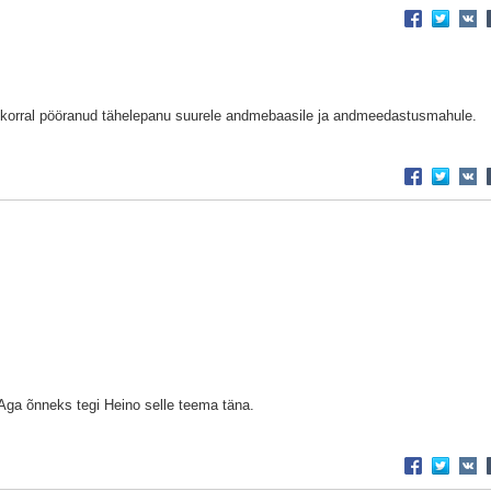
l korral pööranud tähelepanu suurele andmebaasile ja andmeedastusmahule.
Aga õnneks tegi Heino selle teema täna.