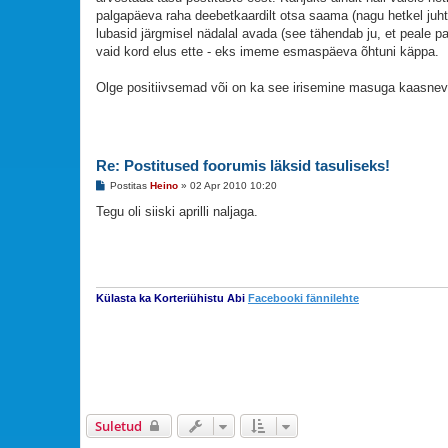
s
palgapäeva raha deebetkaardilt otsa saama (nagu hetkel juhtus
lubasid järgmisel nädalal avada (see tähendab ju, et peale p
vaid kord elus ette - eks imeme esmaspäeva õhtuni käppa.
Olge positiivsemad või on ka see irisemine masuga kaasnev
Re: Postitused foorumis läksid tasuliseks!
P
Postitas
Heino
»
02 Apr 2010 10:20
o
s
Tegu oli siiski aprilli naljaga.
t
i
t
u
s
Külasta ka Korteriühistu Abi
Facebooki fännilehte
Suletud