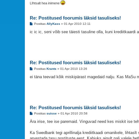
LIhtsalt hea inimene
Re: Postitused foorumis läksid tasuliseks!
P
Postitas
AllyKass
»
01 Apr 2010 12:11
o
s
ic ic ic, seni võib see täiesti tasuline olla, kuni krediitkaard
t
i
t
u
s
Re: Postitused foorumis läksid tasuliseks!
P
Postitas
Krants
»
01 Apr 2010 13:26
o
s
ei täna teevad kõik miskipärast magedaid nalju. Kas MaSu m
t
i
t
u
s
Re: Postitused foorumis läksid tasuliseks!
P
Postitas
suisse
»
01 Apr 2010 20:58
o
s
Ära irise, tee ise paremaid. Vinguvad need kes miskit ise teha
t
i
t
Ka Swedbank tegi aprillinalja krediitkaadi omanikele, lihtaslt
u
arvestada tasu postituste eest. Kahjuks ainult nali valele he