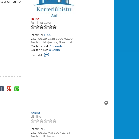
tse emailile
Heino
Administraator
Postitusi:
1399
Liitunud:
29 Jaan 2006 02:00
Asukoht:
Harjumaa, Saue vald
On tänanud:
10 korda
On tänatud:
4 korda
V
Kontakt:
õ
t
a
ü
h
e
n
d
u
s
t
H
e
Ü
i
l
n
e
o
nekira
s
Üüriline
Postitusi:
20
Liitunud:
31 Mai 2007 21:24
Asukoht:
Rakvere