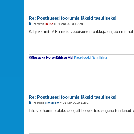
u
s
Re: Postitused foorumis läksid tasuliseks!
P
Postitas
Heino
»
01 Apr 2010 10:28
o
s
Kahjuks mitte! Ka meie veebiserveri pakkuja on juba mitme
t
i
t
u
s
Külasta ka Korteriühistu Abi
Facebooki fännilehte
Re: Postitused foorumis läksid tasuliseks!
P
Postitas
pimeloom
»
01 Apr 2010 11:02
o
s
Eile või homme oleks see jutt hoopis teistsugune tundunud. 
t
i
t
u
s