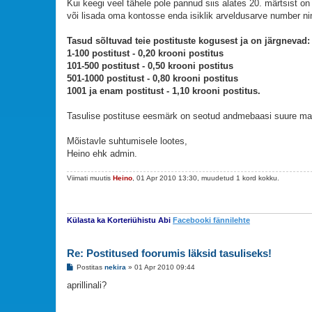
s
Kui keegi veel tähele pole pannud siis alates 20. märtsist on
t
või lisada oma kontosse enda isiklik arveldusarve number n
i
t
u
Tasud sõltuvad teie postituste kogusest ja on järgnevad:
s
1-100 postitust - 0,20 krooni postitus
101-500 postitust - 0,50 krooni postitus
501-1000 postitust - 0,80 krooni postitus
1001 ja enam postitust - 1,10 krooni postitus.
Tasulise postituse eesmärk on seotud andmebaasi suure mahug
Mõistavle suhtumisele lootes,
Heino ehk admin.
Viimati muutis
Heino
, 01 Apr 2010 13:30, muudetud 1 kord kokku.
Külasta ka Korteriühistu Abi
Facebooki fännilehte
Re: Postitused foorumis läksid tasuliseks!
P
Postitas
nekira
»
01 Apr 2010 09:44
o
s
aprillinali?
t
i
t