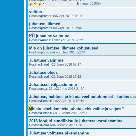
Hinnang: 33.33%
volitus
Postitas
protees
»07 Apr 2019 20:10
juhatuse liikmed
Postitas
protees
»05 Apr 2019 21:44
KÜ juhatuse valimine
Postitas
Anne111
»02 Apr 2019 07:22
Mis on juhatuse liikmete kohustused
Postitas
puruvana
»06 Juul 2018 22:24
Juhatuse valimine
Postitas
Natali
»23 Juun 2018 02:17
Juhatuse otsus
Postitas
Natali
»22 Juun 2018 18:12
Juhatusest väljaastumine
Postitas
olga131
»03 Juun 2018 21:39
Juhatuse, halduse ja kü a/a veel puudumisel - kuidas ta
Postitas
Petneli14
»27 Apr 2018 16:44
Ühistu siseliikmeteta juhatus ehk valitseja väljast?
Postitas
Petneli14
»17 Veebr 2018 22:11
2018 loodud sundühistule juhatuse vormistamine
Postitas
Natali
»04 Veebr 2018 11:26
Juhatuse volituste pikendamine