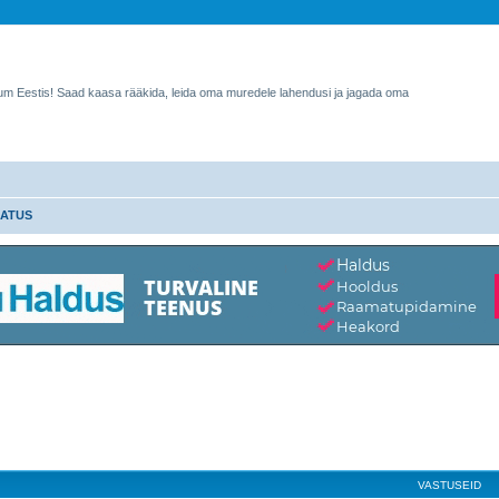
rum Eestis! Saad kaasa rääkida, leida oma muredele lahendusi ja jagada oma
HATUS
tud otsing
VASTUSEID