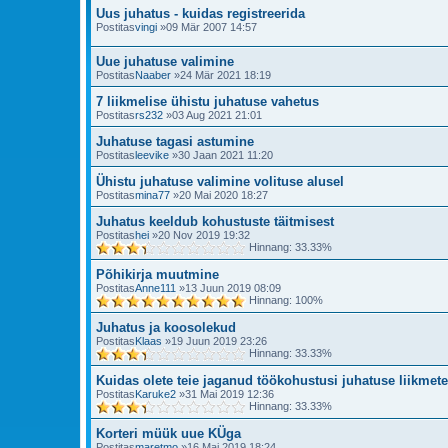
Uus juhatus - kuidas registreerida
Postitas
vingi
»09 Mär 2007 14:57
Uue juhatuse valimine
Postitas
Naaber
»24 Mär 2021 18:19
7 liikmelise ühistu juhatuse vahetus
Postitas
rs232
»03 Aug 2021 21:01
Juhatuse tagasi astumine
Postitas
leevike
»30 Jaan 2021 11:20
Ühistu juhatuse valimine volituse alusel
Postitas
mina77
»20 Mai 2020 18:27
Juhatus keeldub kohustuste täitmisest
Postitas
hei
»20 Nov 2019 19:32
Hinnang: 33.33%
Põhikirja muutmine
Postitas
Anne111
»13 Juun 2019 08:09
Hinnang: 100%
Juhatus ja koosolekud
Postitas
Klaas
»19 Juun 2019 23:26
Hinnang: 33.33%
Kuidas olete teie jaganud töökohustusi juhatuse liikmet
Postitas
Karuke2
»31 Mai 2019 12:36
Hinnang: 33.33%
Korteri müük uue KÜga
Postitas
maretmo
»16 Mai 2019 18:24