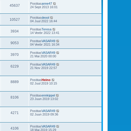
Postitas
anne47
45637
24 Sept 2013 16:01
Postitas
deool
10527
04 Juul 2022 16:44
Postitas
Teresa
3934
14 Veebr 2022 13:41
Postitas
VASAR49
9053
04 Veebr 2021 16:34
Postitas
VASAR49
3970
21 Mai 2020 00:00
Postitas
VASAR49
6229
21 Nov 2019 22:57
Postitas
Heino
8889
02 Juul 2019 10:15
Postitas
ennkippel
8106
23 Juun 2019 13:02
Postitas
VASAR49
4271
02 Juun 2019 09:36
Postitas
VASAR49
4106
18 Mai 2019 15:29