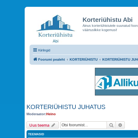
Korteriühistu Abi
Ainus korteriühistutele suunatud foo
väärtuslikke kogemusi!
Kiirlingid
Foorumi pealeht
KORTERIÜHISTU
KORTERIÜHISTU JU
KORTERIÜHISTU JUHATUS
Moderaator:
Heino
Otsi
Täienda
Uus teema
TEEMASID