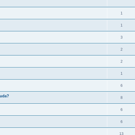
1
1
3
2
2
1
6
suda?
8
6
6
13