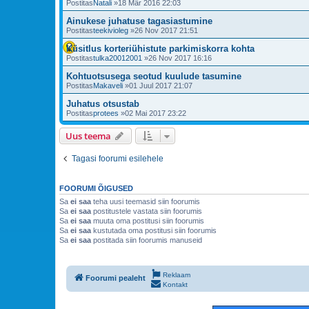
Postitas
Natali
»18 Mär 2016 22:03
Ainukese juhatuse tagasiastumine
Postitas
teekivioleg
»26 Nov 2017 21:51
Küsitlus korteriühistute parkimiskorra kohta
Postitas
tulka20012001
»26 Nov 2017 16:16
Kohtuotsusega seotud kuulude tasumine
Postitas
Makaveli
»01 Juul 2017 21:07
Juhatus otsustab
Postitas
protees
»02 Mai 2017 23:22
Uus teema
Tagasi foorumi esilehele
FOORUMI ÕIGUSED
Sa
ei saa
teha uusi teemasid siin foorumis
Sa
ei saa
postitustele vastata siin foorumis
Sa
ei saa
muuta oma postitusi siin foorumis
Sa
ei saa
kustutada oma postitusi siin foorumis
Sa
ei saa
postitada siin foorumis manuseid
Reklaam
Foorumi pealeht
Kontakt