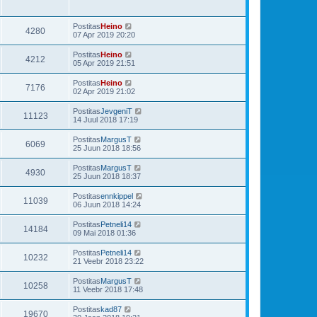
Postitas
Heino
4280
07 Apr 2019 20:20
Postitas
Heino
4212
05 Apr 2019 21:51
Postitas
Heino
7176
02 Apr 2019 21:02
Postitas
JevgeniT
11123
14 Juul 2018 17:19
Postitas
MargusT
6069
25 Juun 2018 18:56
Postitas
MargusT
4930
25 Juun 2018 18:37
Postitas
ennkippel
11039
06 Juun 2018 14:24
Postitas
Petneli14
14184
09 Mai 2018 01:36
Postitas
Petneli14
10232
21 Veebr 2018 23:22
Postitas
MargusT
10258
11 Veebr 2018 17:48
Postitas
kad87
19670