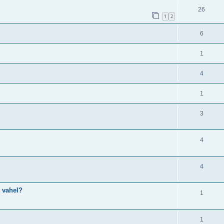
26
1
2
6
1
4
1
3
4
4
e vahel?
1
1