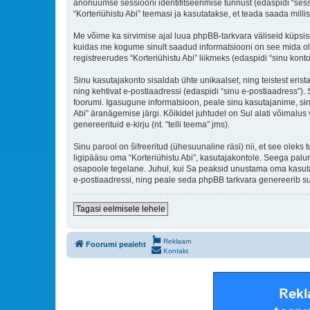
anonüümse sessiooni identifitseerimise tunnust (edaspidi “sess
“Korteriühistu Abi” teemasi ja kasutatakse, et teada saada mill
Me võime ka sirvimise ajal luua phpBB-tarkvara väliseid küpsis
kuidas me kogume sinult saadud informatsiooni on see mida ole
registreerudes “Korteriühistu Abi” liikmeks (edaspidi “sinu konto
Sinu kasutajakonto sisaldab ühte unikaalset, ning teistest eris
ning kehtivat e-postiaadressi (edaspidi “sinu e-postiaadress”).
foorumi. Igasugune informatsioon, peale sinu kasutajanime, sinu 
Abi” äranägemise järgi. Kõikidel juhtudel on Sul alati võimalus 
genereerituid e-kirju (nt. “telli teema” jms).
Sinu parool on šifreeritud (ühesuunaline räsi) nii, et see oleks
ligipääsu oma “Korteriühistu Abi”, kasutajakontole. Seega palun
osapoole tegelane. Juhul, kui Sa peaksid unustama oma kasutaj
e-postiaadressi, ning peale seda phpBB tarkvara genereerib sul
Tagasi eelmisele lehele
Reklaam
Foorumi pealeht
Kontakt