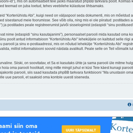
iooni-id”), mis on automaatselt teie jaoks määratud phpBB tarkvara poolt. Kolmas kü
ised teemad on juba loetud, tehes veebilehe külastuse lihtsamaks.
eid “Korteriühistu Abi”, kuigi need on väljaspool seda dokumenti, mis on mõeldud ai
d sisestanud meie foorumisse. See võib olla, ning mis ei ole piiratud: postitad
”) ja postitades peale registreerumist ja/või sisselogimist (edaspidi “sinu postitused”
tavat nime (edaspidi “sinu kasutajanimi”), personaalset parooli mida kasutad oma ko
 Sinu poolt antud informatsioon “Korteriühistu Abi” leheküljele on kaitstud selle r
parooli ja sinu e-postiaadressi, mis on nõutud lehekülje “Korteriühistu Abi” registr
valida, millist informatsiooni soovid näidata avalikult. Peale selle on Teil võimali
 turvaline. Siiski, on soovitatav, et Sa ei kasutaks ühte ja sama parooli üle mitme h
 hoia oma parooli hoolikalt, ning mitte mingil juhul ei küsi Teie käest kunagi paro
akonto parooli, siis saad kasutada phpBB tarkvara funktsiooni “Ma unustasin oma 
le uue parooli, et saaksid oma kontole uuesti siseneda.