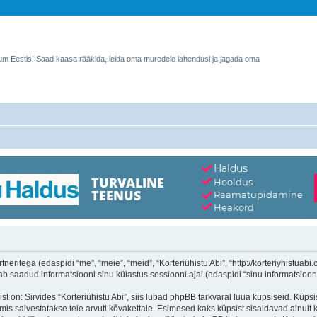
rum Eestis! Saad kaasa rääkida, leida oma muredele lahendusi ja jagada oma
tneritega (edaspidi “me”, “meie”, “meid”, “Korteriühistu Abi”, “http://korteriyhistuabi
aadud informatsiooni sinu külastus sessiooni ajal (edaspidi “sinu informatsioon”
on: Sirvides “Korteriühistu Abi”, siis lubad phpBB tarkvaral luua küpsiseid. Küpsise
is salvestatakse teie arvuti kõvakettale. Esimesed kaks küpsist sisaldavad ainult ka