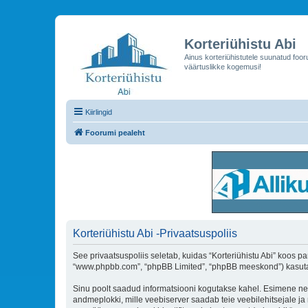
Korteriühistu Abi
Ainus korteriühistutele suunatud foo
väärtuslikke kogemusi!
Kiirlingid
Foorumi pealeht
Korteriühistu Abi -Privaatsuspoliis
See privaatsuspoliis seletab, kuidas “Korteriühistu Abi” koos par
“www.phpbb.com”, “phpBB Limited”, “phpBB meeskond”) kasutab s
Sinu poolt saadud informatsiooni kogutakse kahel. Esimene neist 
andmeplokki, mille veebiserver saadab teie veebilehitsejale ja m