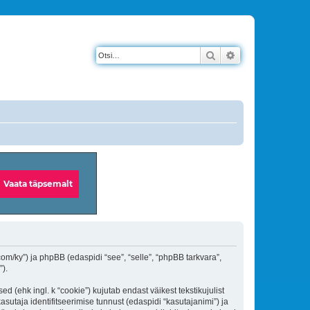
Otsi
Täiendatud otsin
.com/ky”) ja phpBB (edaspidi “see”, “selle”, “phpBB tarkvara”,
).
d (ehk ingl. k “cookie”) kujutab endast väikest tekstikujulist
sutaja identifitseerimise tunnust (edaspidi “kasutajanimi”) ja