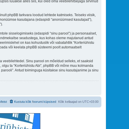
psis luuakse alles siis, kui oled oma veebilehitsejaga sirvinud
nult phpBB tarkvara loodud lehtede katmiseks. Teiseks viisik,
es anonüümse kasutajana (edaspidi “anonüümsed kasutajad”),
).
ntole sisselogimiseks (edaspidi “sinu parool”) ja personaalset,
iigi andmekaitse seadustega, kus kohas oleme majutanud antud
eerimislehel on kas kohustuslik või vabatahtlik “Korteriühistu
k lubada või keelata phpBB süsteemi poolt automaatselt
ulga veebilehtedel. Sinu parool on mõeldud selleks, et saaksid
oli, olgu ta “Korteriühistu Abi”, phpBB või mõne muu kolmanda
parooli”. Antud toiminguga küsitakse sinu kasutajanime ja sinu
Meist
Kustuta kõik foorumi küpsised
Kõik kellaajad on
UTC+03:00