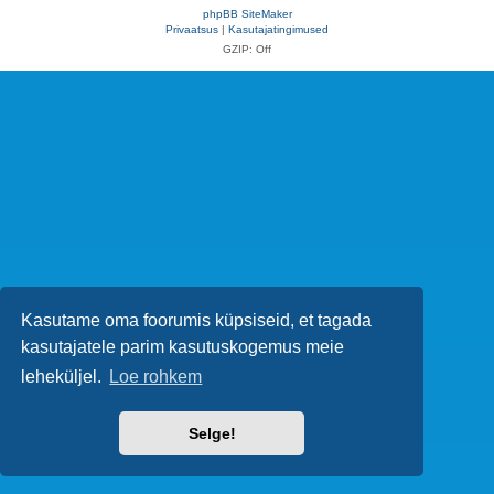
phpBB SiteMaker
Privaatsus
|
Kasutajatingimused
GZIP: Off
Kasutame oma foorumis küpsiseid, et tagada
kasutajatele parim kasutuskogemus meie
leheküljel.
Loe rohkem
Selge!