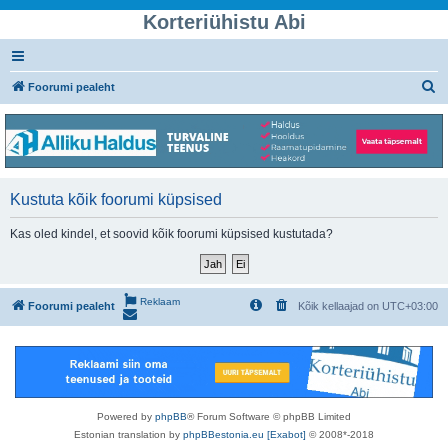
Korteriühistu Abi
O
Foorumi pealeht
t
s
i
Kustuta kõik foorumi küpsised
Kas oled kindel, et soovid kõik foorumi küpsised kustutada?
Reklaam
Foorumi pealeht
Kõik kellaajad on
UTC+03:00
Powered by
phpBB
® Forum Software © phpBB Limited
Estonian translation by
phpBBestonia.eu [Exabot]
© 2008*-2018