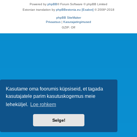
Powered by
phpBB
® Forum Software © phpBB Limited
Estonian translation by
phpBBestonia.eu [Exabot]
© 2008*-2018
phpBB SiteMaker
Privaatsus
|
Kasutajatingimused
GZIP: Off
Kasutame oma foorumis küpsiseid, et tagada
kasutajatele parim kasutuskogemus meie
leheküljel.
Loe rohkem
Selge!