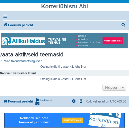
Korteriühistu Abi
O
Foorumi pealeht
t
s
i
Vaata aktiivseid teemasid
Mine täiendatud otsinguisse
Otsing leidis 0 vastet •
1
. leht
1
-st
Sobivaid vasteid ei leitud.
Otsing leidis 0 vastet •
1
. leht
1
-st
Hüppa
Reklaam
Foorumi pealeht
Kõik kellaajad on
UTC+03:00