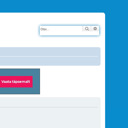
Otsi
Täiendatud otsin