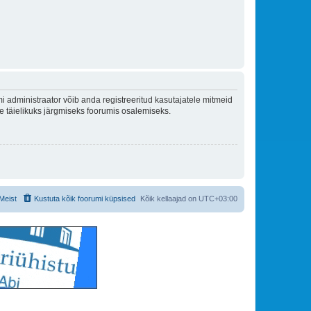
 administraator võib anda registreeritud kasutajatele mitmeid
lle täielikuks järgmiseks foorumis osalemiseks.
Meist
Kustuta kõik foorumi küpsised
Kõik kellaajad on
UTC+03:00