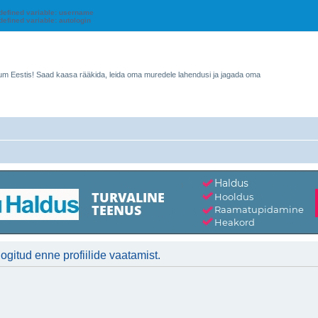
defined variable: username
efined variable: autologin
rum Eestis! Saad kaasa rääkida, leida oma muredele lahendusi ja jagada oma
logitud enne profiilide vaatamist.