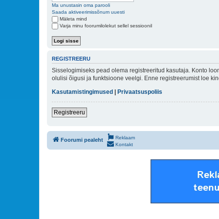
Ma unustasin oma parooli
Saada aktiveerimissõnum uuesti
Mäleta mind
Varja minu foorumilolekut sellel sessioonil
REGISTREERU
Sisselogimiseks pead olema registreeritud kasutaja. Konto loom
olulisi õigusi ja funktsioone veelgi. Enne registreerumist loe k
Kasutamistingimused
|
Privaatsuspoliis
Registreeru
Reklaam
Foorumi pealeht
Kontakt