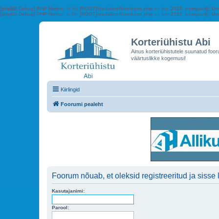
[phpBB Debug] PHP Notice
: in file
[ROOT]/includes/functions.php
on line
2525
:
compact(): Un
[phpBB Debug] PHP Notice
: in file
[ROOT]/includes/functions.php
on line
2525
:
compact(): Und
Korteriühistu Abi
Ainus korteriühistutele suunatud foo
väärtuslikke kogemusi!
Kiirlingid
Foorumi pealeht
Foorum nõuab, et oleksid registreeritud ja sisse 
Kasutajanimi:
Parool: