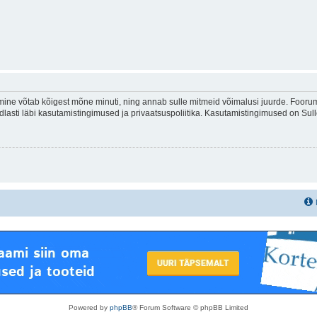
ine võtab kõigest mõne minuti, ning annab sulle mitmeid võimalusi juurde. Foorumi
indlasti läbi kasutamistingimused ja privaatsuspoliitika. Kasutamistingimused on Su
Powered by
phpBB
® Forum Software © phpBB Limited