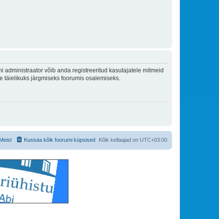
 administraator võib anda registreeritud kasutajatele mitmeid
lle täielikuks järgmiseks foorumis osalemiseks.
Meist
Kustuta kõik foorumi küpsised
Kõik kellaajad on
UTC+03:00