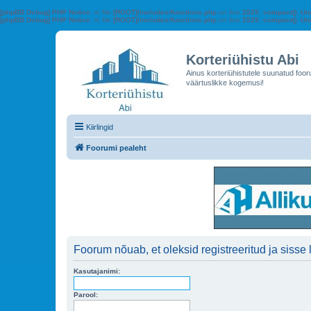
[phpBB Debug] PHP Notice
: in file
[ROOT]/includes/functions.php
on line
2525
:
compact(): Un
[phpBB Debug] PHP Notice
: in file
[ROOT]/includes/functions.php
on line
2525
:
compact(): Und
Korteriühistu Abi
Ainus korteriühistutele suunatud foo
väärtuslikke kogemusi!
Kiirlingid
Foorumi pealeht
Foorum nõuab, et oleksid registreeritud ja sisse 
Kasutajanimi:
Parool: