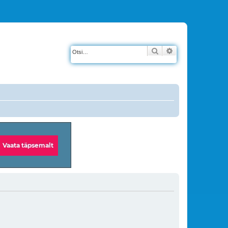
Otsi
Täiendatud otsin