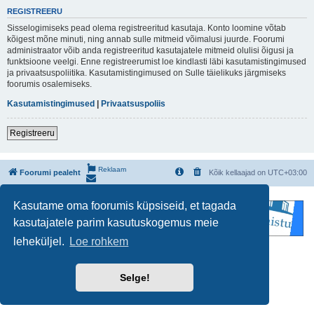
REGISTREERU
Sisselogimiseks pead olema registreeritud kasutaja. Konto loomine võtab
kõigest mõne minuti, ning annab sulle mitmeid võimalusi juurde. Foorumi
administraator võib anda registreeritud kasutajatele mitmeid olulisi õigusi ja
funktsioone veelgi. Enne registreerumist loe kindlasti läbi kasutamistingimused
ja privaatsuspoliitika. Kasutamistingimused on Sulle täielikuks järgmiseks
foorumis osalemiseks.
Kasutamistingimused
|
Privaatsuspoliis
Registreeru
Reklaam
Foorumi pealeht
Kõik kellaajad on
UTC+03:00
Kasutame oma foorumis küpsiseid, et tagada
kasutajatele parim kasutuskogemus meie
leheküljel.
Loe rohkem
Powered by
phpBB
® Forum Software © phpBB Limited
Estonian translation by
phpBBestonia.eu [Exabot]
© 2008*-2018
Selge!
phpBB SiteMaker
Privaatsus
|
Kasutajatingimused
GZIP: Off