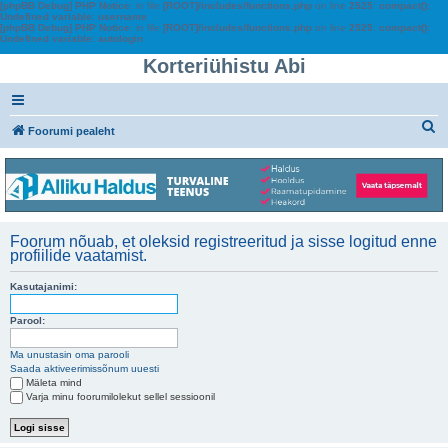
[phpBB Debug] PHP Notice
: in file
[ROOT]/includes/functions.php
on line
2525
:
compact():
Undefined variable: username
[phpBB Debug] PHP Notice
: in file
[ROOT]/includes/functions.php
on line
2525
:
compact():
Undefined variable: autologin
Korteriühistu Abi
O
Foorumi pealeht
t
s
i
Foorum nõuab, et oleksid registreeritud ja sisse logitud enne
profiilide vaatamist.
Kasutajanimi:
Parool:
Ma unustasin oma parooli
Saada aktiveerimissõnum uuesti
Mäleta mind
Varja minu foorumilolekut sellel sessioonil