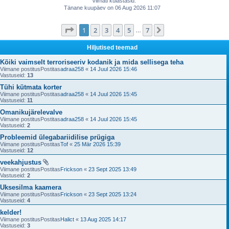
t
Viimati külastasid:
s
t
i
Tänane kuupäev on 06 Aug 2026 11:07
t
u
t
i
s
u
t
e
s
u
s
1
. leht
7
-st
1
2
3
4
5
7
Järgmine
…
e
s
s
s
e
e
s
s
Hiljutised teemad
e
s
e
Kõiki vaimselt terroriseeriv kodanik ja mida sellisega teha
Viimane postitusPostitas
adraa258
«
14 Juul 2026 15:46
Vastuseid:
13
Tühi kütmata korter
Viimane postitusPostitas
adraa258
«
14 Juul 2026 15:45
Vastuseid:
11
Omanikujärelevalve
Viimane postitusPostitas
adraa258
«
14 Juul 2026 15:45
Vastuseid:
2
Probleemid ülegabariidilise prügiga
Viimane postitusPostitas
Tof
«
25 Mär 2026 15:39
Vastuseid:
12
veekahjustus
Viimane postitusPostitas
Frickson
«
23 Sept 2025 13:49
Vastuseid:
2
Uksesilma kaamera
Viimane postitusPostitas
Frickson
«
23 Sept 2025 13:24
Vastuseid:
4
kelder!
Viimane postitusPostitas
Halict
«
13 Aug 2025 14:17
Vastuseid:
3