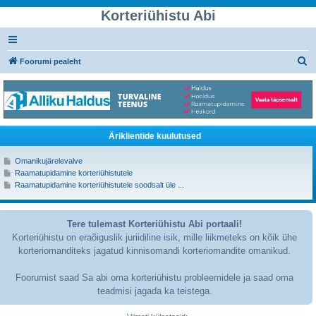
Korteriühistu Abi
O
Foorumi pealeht
t
s
i
Äriklientide kuulutused
M
Omanikujärelevalve
i
M
Raamatupidamine korteriühistutele
n
i
M
Raamatupidamine korteriühistutele soodsalt üle ...
e
n
i
v
e
n
i
v
e
i
i
v
m
i
Tere tulemast Korteriühistu Abi portaali!
i
a
m
i
s
Korteriühistu on eraõiguslik juriidiline isik, mille liikmeteks on kõik ühe
a
m
e
s
korteriomanditeks jagatud kinnisomandi korteriomandite omanikud.
a
s
e
s
s
s
e
e
s
Foorumist saad Sa abi oma korteriühistu probleemidele ja saad oma
s
p
e
s
o
teadmisi jagada ka teistega.
p
e
s
o
p
t
s
o
i