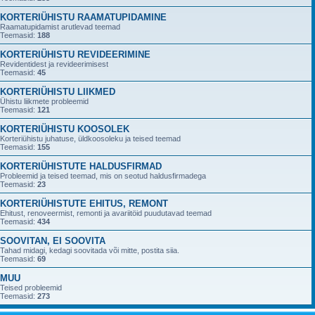
KORTERIÜHISTU RAAMATUPIDAMINE
Raamatupidamist arutlevad teemad
Teemasid:
188
KORTERIÜHISTU REVIDEERIMINE
Revidentidest ja revideerimisest
Teemasid:
45
KORTERIÜHISTU LIIKMED
Ühistu liikmete probleemid
Teemasid:
121
KORTERIÜHISTU KOOSOLEK
Korteriühistu juhatuse, üldkoosoleku ja teised teemad
Teemasid:
155
KORTERIÜHISTUTE HALDUSFIRMAD
Probleemid ja teised teemad, mis on seotud haldusfirmadega
Teemasid:
23
KORTERIÜHISTUTE EHITUS, REMONT
Ehitust, renoveermist, remonti ja avariitöid puudutavad teemad
Teemasid:
434
SOOVITAN, EI SOOVITA
Tahad midagi, kedagi soovitada või mitte, postita siia.
Teemasid:
69
MUU
Teised probleemid
Teemasid:
273