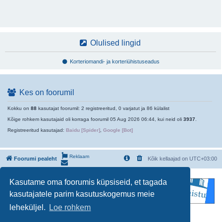
Olulised lingid
Korteriomandi- ja korteriühistuseadus
Kes on foorumil
Kokku on
88
kasutajat foorumil: 2 registreeritud, 0 varjatut ja 86 külalist
Kõige rohkem kasutajaid oli korraga foorumil 05 Aug 2026 06:44, kui neid oli
3937
.
Registreeritud kasutajad:
Baidu [Spider]
,
Google [Bot]
Reklaam
Foorumi pealeht
Kõik kellaajad on
UTC+03:00
Kasutame oma foorumis küpsiseid, et tagada
kasutajatele parim kasutuskogemus meie
leheküljel.
Loe rohkem
Powered by
phpBB
® Forum Software © phpBB Limited
Estonian translation by
phpBBestonia.eu [Exabot]
© 2008*-2018