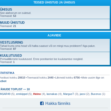
TEISED ÜHISTUD JA ÜHISUS
ÜHISUS
See alafoorum on suletud.
Teemasid:
53
MUUD ÜHISTUD
Teemasid:
21
AJAVIIDE
VESTLUSRING
Tahad kurta oma head või halba saatust või on mingi muu probleem? Aga palun.
Teemasid:
87
KUULUTUSED
Portaaliliikmete kuulutused. Enne postitamist loe kuulutamise reegleid.
Teemasid:
1
STATISTIKA
Postitusi kokku
20610
•Teemasid kokku
2440
•Liikmeid kokku
6756
•Meie uusim liige on
ozbot
TÄNUDE TOPLIST — 10
VASAR49
(5),
ennkippel
(5),
Heino
(4),
lasnakas
(4),
MargusT
(3),
jassi
(2),
Bucerus
(1)
Hakka fänniks