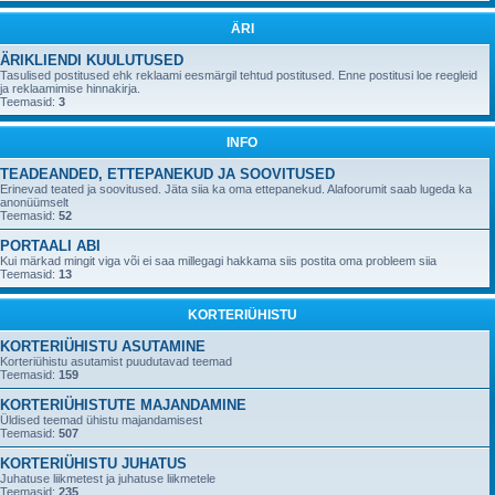
ÄRI
ÄRIKLIENDI KUULUTUSED
Tasulised postitused ehk reklaami eesmärgil tehtud postitused. Enne postitusi loe reegleid
ja reklaamimise hinnakirja.
Teemasid:
3
INFO
TEADEANDED, ETTEPANEKUD JA SOOVITUSED
Erinevad teated ja soovitused. Jäta siia ka oma ettepanekud. Alafoorumit saab lugeda ka
anonüümselt
Teemasid:
52
PORTAALI ABI
Kui märkad mingit viga või ei saa millegagi hakkama siis postita oma probleem siia
Teemasid:
13
KORTERIÜHISTU
KORTERIÜHISTU ASUTAMINE
Korteriühistu asutamist puudutavad teemad
Teemasid:
159
KORTERIÜHISTUTE MAJANDAMINE
Üldised teemad ühistu majandamisest
Teemasid:
507
KORTERIÜHISTU JUHATUS
Juhatuse liikmetest ja juhatuse liikmetele
Teemasid:
235